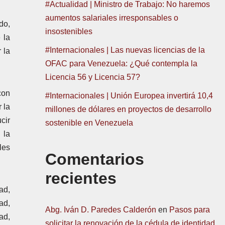
#Actualidad | Ministro de Trabajo: No haremos
aumentos salariales irresponsables o
do,
insostenibles
 la
#Internacionales | Las nuevas licencias de la
 la
OFAC para Venezuela: ¿Qué contempla la
Licencia 56 y Licencia 57?
con
#Internacionales | Unión Europea invertirá 10,4
 la
millones de dólares en proyectos de desarrollo
cir
sostenible en Venezuela
 la
les
Comentarios
recientes
ad,
ad,
Abg. Iván D. Paredes Calderón
en
Pasos para
ad,
solicitar la renovación de la cédula de identidad