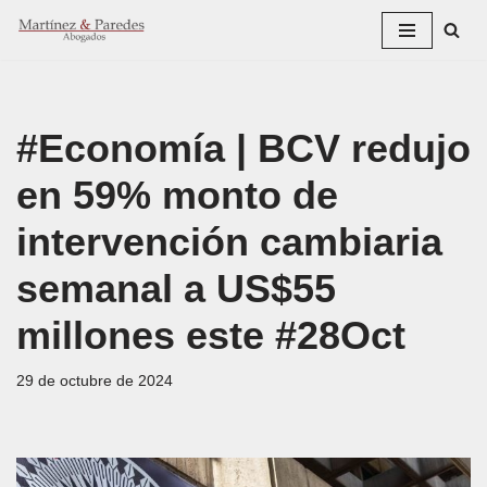
Saltar
al
contenido
#Economía | BCV redujo
en 59% monto de
intervención cambiaria
semanal a US$55
millones este #28Oct
29 de octubre de 2024