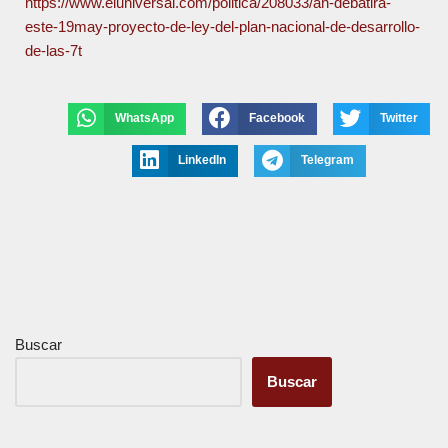
https://www.eluniversal.com/politica/208033/an-debatira-
este-19may-proyecto-de-ley-del-plan-nacional-de-desarrollo-
de-las-7t
WhatsApp
Facebook
Twitter
LinkedIn
Telegram
Buscar
Buscar